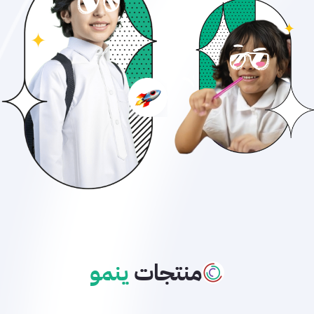
منتجات
ينمو