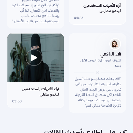
آراء الأمهات المستخدمين
الإلكترونية التي تشير إلى مجالات القوة
لينمو مدارس
والضعف لدى الأطفال، كما أنها
زودتنا بمناهج معتمدة تناسب
04:23
مجموعة واسعة من قدرات الأطفال."
آلاء النافعي
المشرف التربوي لمركز التوحد الأول
Play
بجدة
"لقد جعلت منصة ينمو عملنا أسهل
مقارنة بالطر يقة التقليدية. نحن الآن
آراء الأمهات المستخدمين
قادرون على عرض الرسم البياني
لينمو طفلي
للتقدم لكل هدف في الخطة الفردية.
باستخدام ينمو، زادت جودة ودقة
03:08
تقاريرنا التقدمية بشكل كبير."
كن على اطلاع بأحدث المقالات