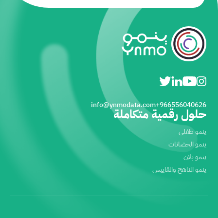
info@ynmodata.com
966556040626+
حلول رقمية متكاملة
ينمو طفلي
ينمو الحضانات
ينمو بلان
ينمو المناهج والمقاييس