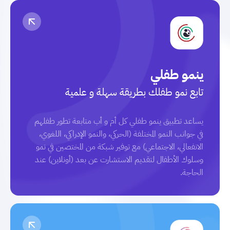
ينمو طفلي
تابع نمو طفلك بطريقة سهلة و علمية
يساعد تطبيق ينمو طفلي كل أم و أب متابعة تطور طفلهم
في جوانب النمو المختلفة (الحركي، والنمو الإدراكي، اللغوي،
الانفعالي، الاجتماعي) مع توفير شبكة من المختصين في نمو
وسلوك الأطفال لتقديم الاستشارت عن بعد (أونلاين) عند
الحاجة.