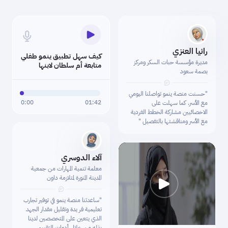
رانيا العنزي
كيف سهل تطبيق ينمو طفلي
مديرة مؤسسة حبات السكر ومركز
متابعة أم سلطان لابنها
بصمة سعود
"حسنت منصة ينمو تواصلنا اليومي
0:00
01:42
مع الأسر. كما سهلت على
الاخصائيين مشاركة الخطط الفردية
مع الأسر ومناقشتها بالتفصيل "
آلاء الدوسري
معلمة تنمية المهارات من جمعية
المدينة المنورة لمتلازمة داون
Play
"ساعدتنا منصة ينمو في توفير تجارب
تعليمية فر يدة وتقليل مقدار الجهد
الذي يتعين على المتخصصين لدينا
بذله من خلال أدوات التقييم