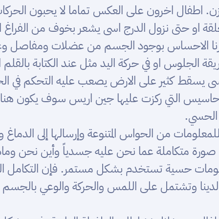
ن. اطفال اخرون على العكس تماما لا يحبون الحركا
حلقة او حتى نزول الدرج اسى يشعر بخوف من الفراغ
عل هي كما ذكرنا الاحساس بوجود الجسم من عضلات ومفا
تحكم في طريقة الجلوس او في حركة اليد مثل عند الكتابة ب
ى يسقط كثير على الارض يصعب عليه التحكم في الحرك
احاسيس التي ركزت عليها جين اريس سوف يكون هنا
 الحسي.
معلومات من الحواس المتنوعة وإرسالها إلى الدماغ وم
ة متكاملة عما نحن عليه جسدياً وأين نحن وماذا 
لومات حسية تستخدم بشكل مستمر. فإن التكامل الح
دينا وتشتمل على اللمس والحركة والوعي بالجسم وا