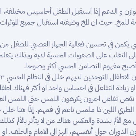
توازن و الدعم إذا استقبل الطفل أحاسيس مختلفة، 
مة للمخ. حيث ان المخ وظيفته استقبال جميع المؤث
ي يكمن في تحسين فعالية الجهاز العصبي للطفل من
ى التغلب على الصعوبات الحسية لديه وبذلك يتعلم
 أصبح مفهوم التضامن الحسي أكثر وضوحا.
 زيادة التفاعل في احساس واحد او أكثر فهناك اطف
 نقص تفاعل اخرون يكرهون اللمس حتى اللمس العا
لطري اللين ذا ملمس ناعم في فمهم. إذًا هنا خلل 
 الألم بشدة والعكس هناك من لا يتأثر بالألم كذلك
ون الدوران حول أنفسهم، الهز الى الامام والخلف. او 