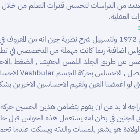
لعديد من الدراسات لتحسين قدرات التعلم من خلال ا
ت العقلية.
هي جين إيرس اخصائية علاج وظيفي في عام 1972 ولتسهيل شرح نظرية ج
 عن طريق الجلد اللمس الخفيف , الضغط ,الاحساس
Proprioceptive سوا
تى لو اغمضنا العين ولفهم الاحساسين الاخيرين بش
لدراجة لا بد من ان يقوم بتضامن هذين الحسين حرك
تى الجنين في بطن امه يستعمل هذه الحواس قبل حا
الولادة هو يشعر بلمسات والدته ويسكت عندما تحم