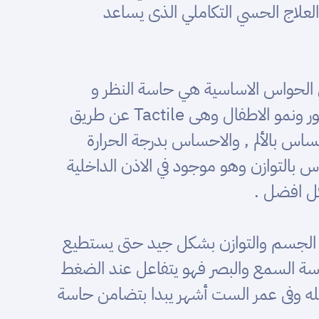
لعلاج الحسي التكاملي الذى يساعد
ين انه من المعروف في الحواس الاساسية هي حاسة النظر و
حاسة السمع ولكن جين ركزت على ثلاث حواس اضافية ربما كانت مهملة من المتخصصين في تطور ونمو الاطفال وهى Tactile عن طريق
 بالألم , والاحساس بدرجة الحرارة
ء كان عضلات او مفاصل , الاحساس بحركة الجسم Vestibular الاحساس بالتوازن وهو موجود في الاذن الداخلية
كل افضل .
ة الجسم والتوازن بشكل جيد حتى يستطيع
سة السمع والبصر فهو يتفاعل عند الضغط
له وفى عمر الست أشهر يبدا بتضامن حاسة