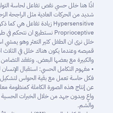
اذًا هنا خلل حسي نقص تفاعل لحاسة التواز
شديد من الحركات العادية مثل الراجحة الز
Hypersensitive زيادة تفا
Proprioceptive نستطيع ان ن
خلل نرى ان الطفل كثير التعثر وهو يمشي اس
قميصه وعندما يكون هناك خلل في الثلاث 
والكبيرة مع بعضها البعض. وتفقد التضامن
• مفهوم التكامل الحسي: استقبال الإنسان لل
فكل حاسة تعمل مع بقية الحواس لتشكيل صور
عن إنتاج هذه الصورة الكاملة كمنظومة مع
واعٍ وبدون جهد من خلال الخبرات الحسية ل
والشم.