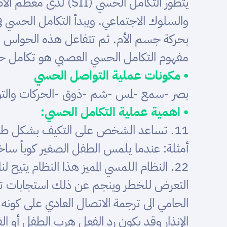
يتطور التكامل الحسي
والسلوك الاجتماعي. ويبدأ التكامل الحسي
بحركة جسم الأم. ثم تتفاعل هذه الحواس مع
مفهوم التكامل الحسي العصبي هو تكامل حو
• مكونات عملية التواصل الحسي
بصر -سمع -لمس -شم -ذوق -الحركات والت
• اهمية عملية التكامل الحسي:
11. تساعد الشخص على التكيف بشكل طبيعي مع البيئة المحيطة به وذلك عن طريق فهم المثيرات البيئية وإصدار الاستجابة المناسبة لها.
أمثلة: عندما يلمس الطفل الصغير كوباً ساخ
22. النظام اللمسي المميز هذا النظام يتي
التعرض للخطر وينجم عن ذلك استجابات تتمث
الحامي الى ترجمة الاتصال العادي على كون
الإنذار وقد يكون رد الفعل هرب الطفل أو ال