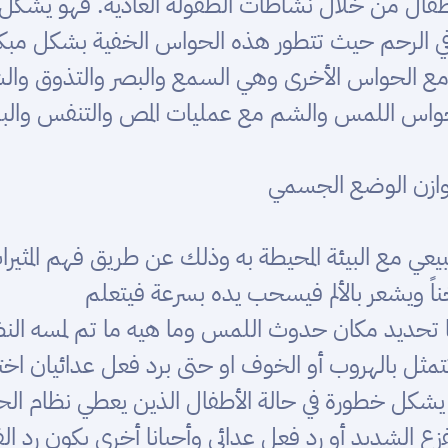
 (SII) لدى معظم الأطفال من خلال نشاطات الطفولة العادية. ف
 في الرحم حيث تتطور هذه الحواس الخفية بشكل مبك
 الحواس الأخرى وهي السمع والبصر والتذوق والشم 
اس اللمس والشم مع عمليات المص والتنفس والبلع أ
وازن الوضع الجسمي
ناً ويشعر بالألم فيسحب يده بسرعة فيتعلم
ح لنا تحديد مكان حدوث اللمس وما هيه ما تم لمسه الن
ل بالهروب أو الخوف او حتى برد فعل عدائيان اختل
ه يشكل خطورة في حالة الأطفال الذين يعطي نظام ال
فزع الشديد أو رد فعل عدائي وأحيانا أخرى يكون رد ال