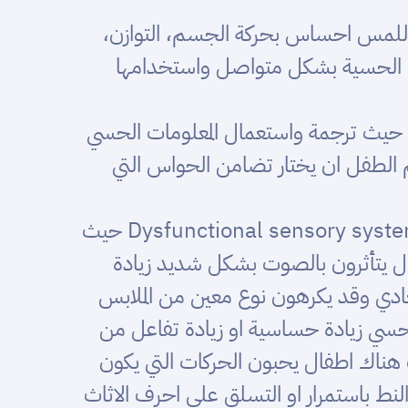
اللمس احساس بحركة الجسم، التوازن،
رات الحسية بشكل متواصل واستخدامها
 حيث ترجمة واستعمال المعلومات الحسي
 الطفل ان يختار تضامن الحواس التي
السؤال هو ما دخله بالتوحد؟ والإجابة هي ان الاطفال المتوحدين لديهم خلل في النظام الحسي Dysfunctional sensory system حيث
ال يتأثرون بالصوت بشكل شديد زيادة
دي وقد يكرهون نوع معين من الملابس
حسي زيادة حساسية او زيادة تفاعل من
 هناك اطفال يحبون الحركات التي يكون
النط باستمرار او التسلق على احرف الاثاث