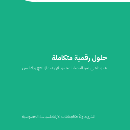
حلول رقمية متكاملة
ينمو طفلي
ينمو الحضانات
ينمو بلان
ينمو المناهج والمقاييس
الشروط والأحكام
ملفات الارتباط
سياسة الخصوصية