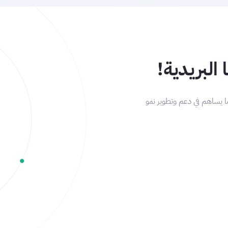
 البريدية!
ا يساهم في دعم وتطوير نمو