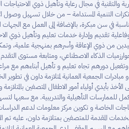
ة والتقنية في مجال رعاية وتأهيل ذوي الاحتياجات
مرتكزات التنمية المستدامة – من خلال تسهيل وصول 
لمناسبة في سن مبكرة، بالإضافة إلى العمل مع الجهات 
 وفاعلية تقديم وإدارة خدمات تعليم وتأهيل ذوي ا
تفيدين من ذوي الإعاقة وأسرهم بمنهجية علمية، وتم
زميات الذكاء الاصطناعي، ومتابعة مستوى التقدم، وات
ة وتفعيل دورهم تجاه تعليم و تأهيل أبناءهم مع مرا
ادرات الجمعية العمانية لمتلازمة داون في تطوير الخد
خذ بأيدي أولياء أمور الاطفال المتصفين بالمتلازمة وإش
كمل للممارسات التأهيلية والتدريبية. مع سعيها لتسه
ات الخاصة و تكوين مركز معلومات لدعم الدراسات وا
مات المقدمة للمتصفين بمتلازمة داون، عليه تم الا
فاهم مع السهم الوقفي لدى الجمعية العمانية لمتلازم