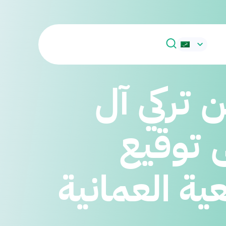
تركي آل
 توقيع
ية العمانية