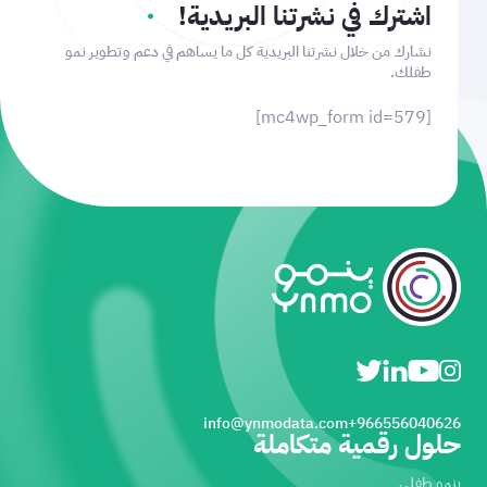
اشترك في نشرتنا البريدية!
نشارك من خلال نشرتنا البريدية كل ما يساهم في دعم وتطوير نمو
طفلك.
[mc4wp_form id=579]
info@ynmodata.com
966556040626+
حلول رقمية متكاملة
ينمو طفلي