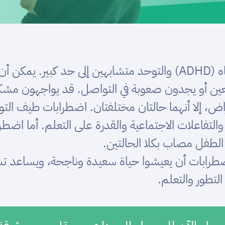
قد يبدو اضطراب فرط الحركة وتشتت الانتباه (ADHD) والتوحد متشابهين
عين أو يجدون صعوبة في التواصل. قد يواجهون مشكلة 
راض، إلا أنهما حالتان مختلفتان. اضطرابات طيف ال
والتفاعلات الاجتماعية والقدرة على التعلم. أما اضط
الطفل مصاب بكلا الحالتين.
ضطرابات أن يعيشوا حياة سعيدة وناجحة، ويساعد 
لتطور والتعلم.