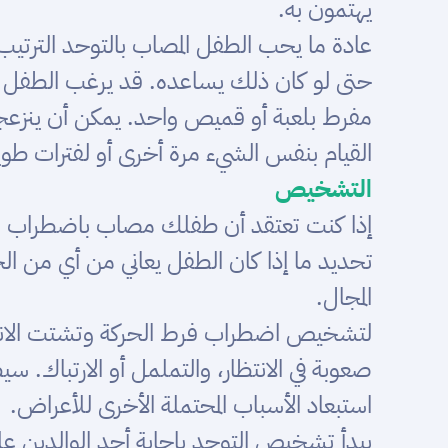
يهتمون به.
عادة ما يحب الطفل المصاب بالتوحد الترتيب 
حتى لو كان ذلك يساعده. قد يرغب الطفل ا
مفرط بلعبة أو قميص واحد. يمكن أن ينزعجوا
القيام بنفس الشيء مرة أخرى أو لفترات طوي
التشخيص
إذا كنت تعتقد أن طفلك مصاب باضطراب فرط
تحديد ما إذا كان الطفل يعاني من أي من ا
المجال.
لتشخيص اضطراب فرط الحركة وتشتت الانتبا
صعوبة في الانتظار، والتململ أو الارتباك. 
استبعاد الأسباب المحتملة الأخرى للأعراض.
يبدأ تشخيص التوحد بإجابة أحد الوالدين عل