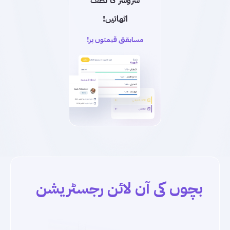
سروسز کا لطف
اٹھائیں!
مسابقتی قیمتوں پر!
بچوں کی آن لائن رجسٹریشن