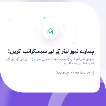
ہمارے نیوز لیٹر کے لیے سبسکرائب کریں!
ہم اپنے نیوز لیٹر میں وہ سب کچھ شیئر کرتے ہیں جو آپ کے بچے کی ترقی اور
نشوونما میں مددگار ہو۔
[mc4wp_form id=579]