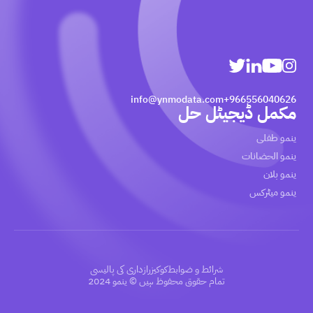
info@ynmodata.com
966556040626+
مکمل ڈیجیٹل حل
ينمو طفلى
ينمو الحضانات
ينمو بلان
ینمو میٹرکس
شرائط و ضوابط
کوکیز
رازداری کی پالیسی
تمام حقوق محفوظ ہیں © ینمو 2024