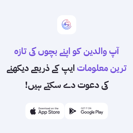
آپ والدین کو اپنے بچوں کی تازہ
ترین معلومات
ایپ کے ذریعے دیکھنے
کی دعوت دے سکتے ہیں!