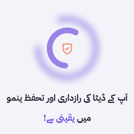
آپ کے ڈیٹا کی رازداری اور تحفظ ینمو
میں
یقینی ہے!