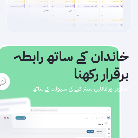
خاندان کے ساتھ رابطہ
برقرار رکھنا
تصاویر اور فائلیں شیئر کرنے کی سہولت کے ساتھ