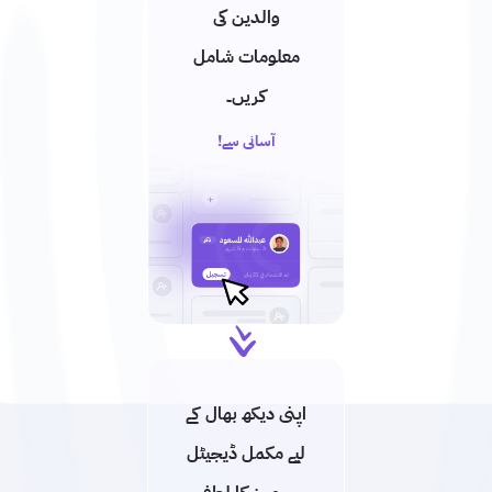
والدین کی
معلومات شامل
کریں۔
آسانی سے!
اپنی دیکھ بھال کے
لیے مکمل ڈیجیٹل