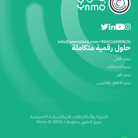
info@ynmodata.com
966556040626+
حلول رقمية متكاملة
ينمو طفلي
ينمو الحضانات
ينمو بلان
ينمو المناهج والمقاييس
الشروط والأحكام
ملفات الارتباط
سياسة الخصوصية
جميع الحقوق محفوظة لـ Ynmo © 2024