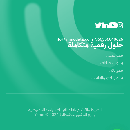
info@ynmodata.com
966556040626+
حلول رقمية متكاملة
ينمو طفلي
ينمو الحضانات
ينمو بلان
ينمو المناهج والمقاييس
الشروط والأحكام
ملفات الارتباط
سياسة الخصوصية
جميع الحقوق محفوظة لـ Ynmo © 2024