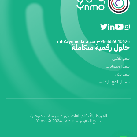
info@ynmodata.com
966556040626+
حلول رقمية متكاملة
ينمو طفلي
ينمو الحضانات
ينمو بلان
ينمو المناهج والمقاييس
الشروط والأحكام
ملفات الارتباط
سياسة الخصوصية
جميع الحقوق محفوظة لـ Ynmo © 2024