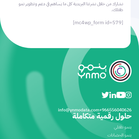
نشارك من خلال نشرتنا البريدية كل ما يساهم في دعم وتطوير نمو
طفلك.
[mc4wp_form id=579]
info@ynmodata.com
966556040626+
حلول رقمية متكاملة
ينمو طفلي
ينمو الحضانات