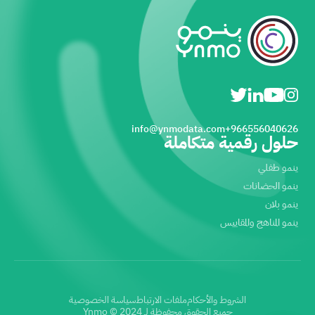
info@ynmodata.com
966556040626+
حلول رقمية متكاملة
ينمو طفلي
ينمو الحضانات
ينمو بلان
ينمو المناهج والمقاييس
الشروط والأحكام
ملفات الارتباط
سياسة الخصوصية
جميع الحقوق محفوظة لـ Ynmo © 2024