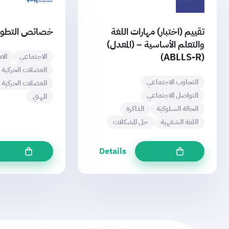
ييم (اختبار) مهارات اللغة
خصائص التطور السلوكي (BCP
لتعلم الأساسية – (المعدل)
الاجتماعي
الادراكي
العضلات الحركية الدقيقة
التجاوب الاجتماعي
العضلات الحركية الكبرى
ا
التواصل الاجتماعي
المهني
الحالة السلوكية
الذاكرة
اللغة الشفهية
حل المشكلات
ls
Details