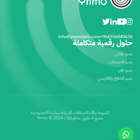
info@ynmodata.com
966556040626+
حلول رقمية متكاملة
ينمو طفلي
ينمو الحضانات
ينمو بلان
ينمو المناهج والمقاييس
الشروط والأحكام
ملفات الارتباط
سياسة الخصوصية
جميع الحقوق محفوظة لـ Ynmo © 2024