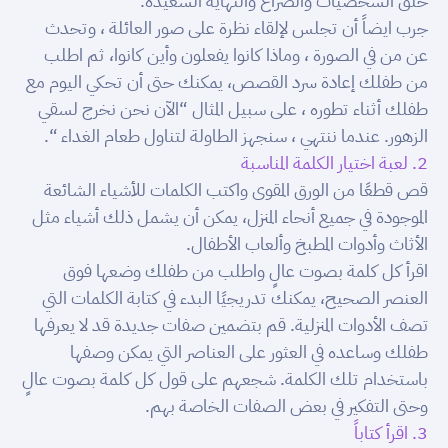
خلق الشخصيات والصراع والنهاية السعيدة.
جرب ايضاً أن تجلس لإلقاء نظرة على صور العائلة ، وتحدث
عن من في الصورة ، وماذا كانوا يفعلون وأين كانوا، ثم اطلب
من طفلك إعادة سرد القصص، يمكنك حتى أن تحكي اليوم مع
طفلك أثناء تطوره ، على سبيل المثال “الآن نحن نخرج لسقي
الزهور. عندما ننتهي ، سنجهز الطاولة لتناول طعام الغداء “.
2. لعبة اختيار الكلمة المناسبة
قص قطعًا من الورق المقوى واكتب الكلمات للأشياء الشائعة
الموجودة في جميع أنحاء المنزل، يمكن أن يشمل ذلك أشياء مثل
الأثاث وأدوات المطبخ وألعاب الأطفال.
اقرأ كل كلمة بصوت عالٍ واطلب من طفلك وضعها فوق
العنصر الصحيح، يمكنك تدريجيًا البدء في كتابة الكلمات التي
تصف الأدوات المنزلية. قم بتضمين صفات جديدة قد لا يعرفها
طفلك وساعده في العثور على العناصر التي يمكن وصفها
باستخدام تلك الكلمة. شجعهم على قول كل كلمة بصوت عالٍ
وحتى التفكير في بعض الصفات الخاصة بهم.
3. اقرأ كتاباً