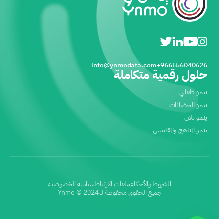
info@ynmodata.com
966556040626+
حلول رقمية متكاملة
ينمو طفلي
ينمو الحضانات
ينمو بلان
ينمو المناهج والمقاييس
الشروط والأحكام
ملفات الارتباط
سياسة الخصوصية
جميع الحقوق محفوظة لـ Ynmo © 2024