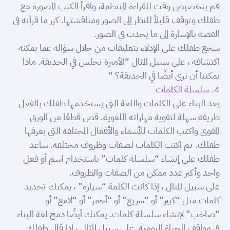
قم بتخصيص وقت للقراءة المنتظمة، واقرأ الكتب المصورة مع
طفلك وتوقف قليلاً للنظر إلى الصور ومناقشتها. كرر ما قرأته في
القصة بالإشارة إلى ما يحدث في الصور.
شجع طفلك على الإدلاء بتعليقات من خلال سؤاله عما يمكنه
اكتشافه ، على سبيل المثال “الأميرة تجلس في الحديقة. ماذا
يمكننا أن نرى أيضًا في الحديقة؟ “
4. سلسلة الكلمات
يعد البناء على الكلمات واللغة التي يستخدمها طفلك بالفعل
طريقة سهلة لتقوية مهاراته اللغوية. قص قطعًا من الورق
المقوى واكتب الكلمات للأسماء والأفعال المختلفة التي يعرفها
طفلك. ثم اكتب الكلمات لصفات وظروف مختلفة. ساعد
طفلك على إنشاء “سلسلة كلمات” باستخدام اسم أو فعل
واحد وأكبر عدد ممكن من الصفات والظروف.
على سبيل المثال ، إذا كانت الكلمة “سيارة” ، يمكنك تحديد
كلمات مثل “كبير” أو “سريع” أو “أحمر” أو “لامع” أو
“صاخب” لإنشاء سلسلة كلمات. يمكنك أيضًا دمج لغة البناء
في مواقف الحياة اليومية. على سبيل المثال ، إذا قال طفلك