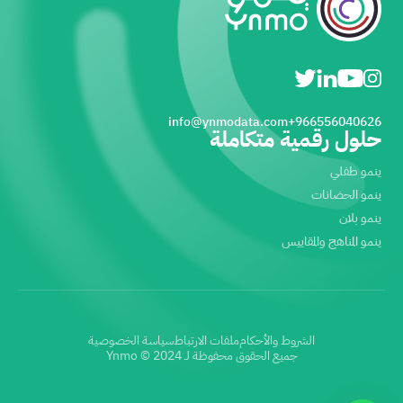
info@ynmodata.com
966556040626+
حلول رقمية متكاملة
ينمو طفلي
ينمو الحضانات
ينمو بلان
ينمو المناهج والمقاييس
الشروط والأحكام
ملفات الارتباط
سياسة الخصوصية
جميع الحقوق محفوظة لـ Ynmo © 2024