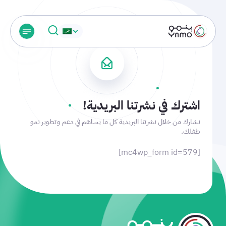
اشترك في نشرتنا البريدية!
نشارك من خلال نشرتنا البريدية كل ما يساهم في دعم وتطوير نمو
طفلك.
[mc4wp_form id=579]