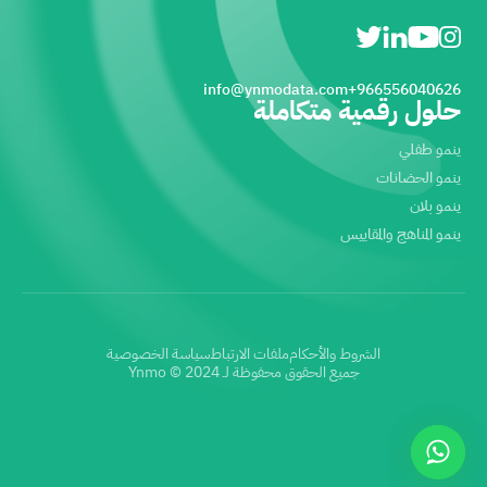
info@ynmodata.com
966556040626+
حلول رقمية متكاملة
ينمو طفلي
ينمو الحضانات
ينمو بلان
ينمو المناهج والمقاييس
الشروط والأحكام
ملفات الارتباط
سياسة الخصوصية
جميع الحقوق محفوظة لـ Ynmo © 2024