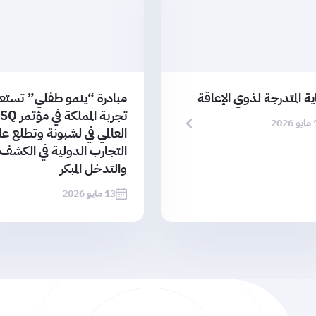
ية المتدرجة لذوي الإعاقة
مبادرة “ينمو طفلي” تست
تجربة المملكة في م
202
العالمي في لشبونة وتطلع ع
التجارب الدولية في الكشف
والتدخل المبكر
13 مايو 2026