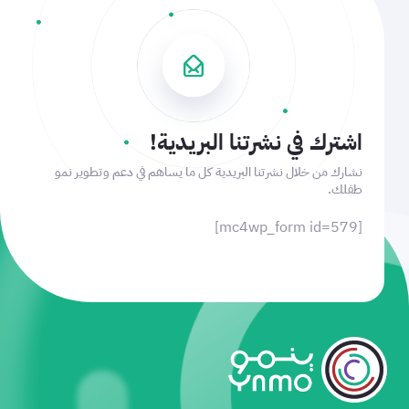
اشترك في نشرتنا البريدية!
نشارك من خلال نشرتنا البريدية كل ما يساهم في دعم وتطوير نمو
طفلك.
[mc4wp_form id=579]