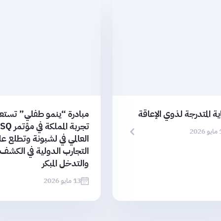
ية المتدرجة لذوي الإعاقة
مبادرة “ينمو طفلي” تست
تجربة المملكة في م
202
العالمي في لشبونة وتطلع ع
التجارب الدولية في الكشف
والتدخل المبكر
13 مايو 2026