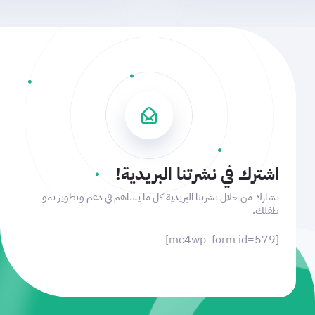
اشترك في نشرتنا البريدية!
نشارك من خلال نشرتنا البريدية كل ما يساهم في دعم وتطوير نمو
طفلك.
[mc4wp_form id=579]