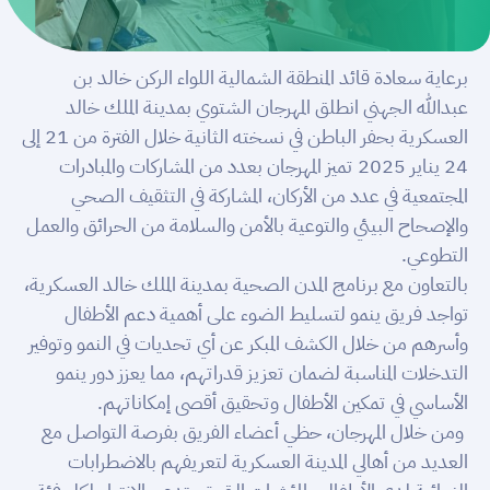
برعاية سعادة قائد المنطقة الشمالية اللواء الركن خالد بن
عبدالله الجهني انطلق المهرجان الشتوي بمدينة الملك خالد
العسكرية بحفر الباطن في نسخته الثانية خلال الفترة من 21 إلى
24 يناير 2025 تميز المهرجان بعدد من المشاركات والمبادرات
المجتمعية في عدد من الأركان، المشاركة في التثقيف الصحي
والإصحاح البيئي والتوعية بالأمن والسلامة من الحرائق والعمل
التطوعي.
بالتعاون مع برنامج المدن الصحية بمدينة الملك خالد العسكرية،
تواجد فريق ينمو لتسليط الضوء على أهمية دعم الأطفال
وأسرهم من خلال الكشف المبكر عن أي تحديات في النمو وتوفير
التدخلات المناسبة لضمان تعزيز قدراتهم، مما يعزز دور ينمو
الأساسي في تمكين الأطفال وتحقيق أقصى إمكاناتهم.
ومن خلال المهرجان، حظي أعضاء الفريق بفرصة التواصل مع
العديد من أهالي المدينة العسكرية لتعريفهم بالاضطرابات