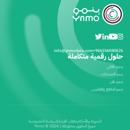
info@ynmodata.com
966556040626+
حلول رقمية متكاملة
ينمو طفلي
ينمو الحضانات
ينمو بلان
ينمو المناهج والمقاييس
الشروط والأحكام
ملفات الارتباط
سياسة الخصوصية
جميع الحقوق محفوظة لـ Ynmo © 2024