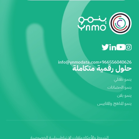
info@ynmodata.com
966556040626+
حلول رقمية متكاملة
ينمو طفلي
ينمو الحضانات
ينمو بلان
ينمو المناهج والمقاييس
الشروط والأحكام
ملفات الارتباط
سياسة الخصوصية