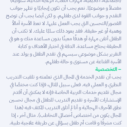
(اجتماعية، أكاديمية، مهارات اللعب، الرعاية الذاتية، سلوكية)
مفصلاً و موضوعيًا. نعم يجب أن تكون إيجابيًا و تظهر جوانب
التقدم و جوانب القوة لدى طفلهم. و لكن أيضا يجب أن توضح
القصور/التحسين التي يجب العمل عليها. لا تعط الأسرة آمالاً
وهمية أو غير حقيقة. فقد يعود ذلك سلبًا عليك. لا تكتب أن
الطفل أتقن مهارة أو هدفًا معينًا بدون مساعدة منك و هو في
الحقيقة يحتاج مساعدة. الدقة في اختيار الأهداف و كتابة
التقرير بشكل موضوعي سيسهم في تقدم الطفل و يولد عند
الأسرة القناعة عن مستوى و حالة طفلهم.
– التخصصية
يجب أن تقدم الخدمة في المجال الذي تعلمته و تلقيت التدريب
النظري و العملي فيه. فعلى سبيل المثال، فإذا كنت مختصًا في
مجال تقديم خدمات التربية الخاصة فإنه لا يمكنني أن أقدم
الإستشارات للأسرة و تقديم التدريب للطفل في مجال تحسين
نطق الأحرف الهجائية و أنا لم أتلق التدريب المكثف فيه (هذا
المجال يكون من اختصاص أخصائي التخاطب). مثال آخر ، إذا
كنت مشرفًا و قامت أم طفل بسؤالي عن طريقة علاجية طبية.