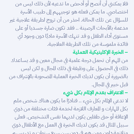
فلا يمكنني أن أنصح أو أدحض ما تدعيه لأن ذلك ليس من
اختصاصي. ما يمكن فعله هو توجيههم إلى طبيب الأسرة
للسؤال عن تلك الحالة. احذر من أن تروج لطريقة علاجية غير
مدعمة بالأبحاث الرصينة .. فقد تكون ضارة جسديا أو على
مستوى أداء الطفل و قد تنهك الأسرة ماديًا دون وجود أي
فائدة ملموسة من تلك الطريقة العلاجية.
– الخبرة الإكلينيكية العملية
من المهم أن تحمل درجة علمية في مجال معين و قد يساعدك
ذلك في الحصول على وظيفة في ذلك المجال و لكن ليس
بالضرورة أن يكون لديك الخبرة العملية المصحوبة بالإشراف من
قبل خبير في المجال.
– الاعتراف بعدم الإلمام بكل شيء
لا تدعي الإلمام بكل شيء .. فنادرًا ما يكون هناك شخص ملم
بكل المهارات و المعارف اللازمة لخدمة فئات مختلفة من ذوي
الإعاقة أو حتى طفلين يكون لديهما نفس التشخيص. فعلى
سبيل المثال قد يكون لديك الخبرة في العمل مع الأطفال ذوي
متلازمة داون ممن هم في دون سن سبع سنوات و تدريسهم