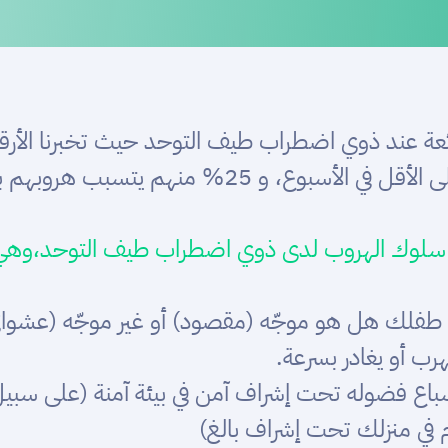
منازلهم و 35% يحاولوا الفرار مرة واحدة على الأ
فلك هل هو موجّه (مقصود) أو غير موجّه (عشوائ
رب أو يغادر بسرعة.
بإشباع فضوله تحت إشراف آمن في بيئة آمنة (على سب
يوم في منزلك تحت إشراف بالغ)