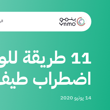
الر
11 طريقة ل
اضطراب طيف 
14 يونيو 2020