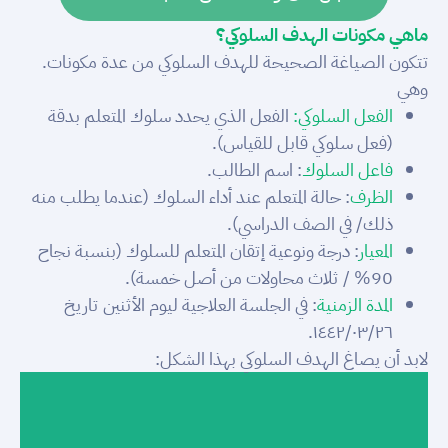
ماهي مكونات الهدف السلوكي؟
تتكون الصياغة الصحيحة للهدف السلوكي من عدة مكونات.
وهي
الفعل السلوكي:
الفعل الذي يحدد سلوك المتعلم بدقة
(فعل سلوكي قابل للقياس).
فاعل السلوك
: اسم الطالب.
الظرف
: حالة المتعلم عند أداء السلوك (عندما يطلب منه
ذلك/ في الصف الدراسي).
المعيار
: درجة ونوعية إتقان المتعلم للسلوك (بنسبة نجاح
90% / ثلاث محاولات من أصل خمسة).
المدة الزمنية
: في الجلسة العلاجية ليوم الأثنين تاريخ
١٤٤٢/٠٣/٢٦.
لابد أن يصاغ الهدف السلوكي بهذا الشكل: