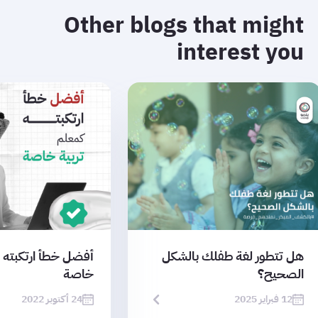
Other blogs that might
interest you
هل تتطور لغة طفلك بالشكل
أفضل خطأ ارتكبته 
الصحيح؟
خاصة
12 فبراير 2025
24 أكتوبر 2022