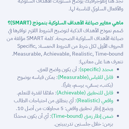
تجد
هُنا
إنفوجرافيك يوضح مستويات الأهداف السلوكية
والأفعال السلوكي المناسبة لها.
ماهي معايير صياغة الأهداف السلوكية بنموذج (SMART)؟
صُمم نموذج الأهداف الذكية لتوضيح الشروط اللازم توافرها في
صياغة الأهداف السلوكية الصحيحة. كلمة SMART مؤلفة من
الحروف الأولى لكل شرط من الشروط الخمسة: Specific,
Measurable, Achievable, Realistic, Time-bound.
نتعرف هنا على معانيها:
محدد (specific)
: أن يكون واضح المعنى.
قابل للقياس(Measurable)
: يمكن قياسه بوضوح
(يكتب، يسمّي، يرسم، يقرأ).
قابل للتحقيق (Achievable)
: ملائمًا لقدرة المتعلم.
واقعي (Realistic)
: أي ينطلق من احتياجات الطالب
ويضع إطار تحقيق واقعي: 5 محاولات من أصل 10.
ضمن إطار زمني (Time-bound)
: أي أن يكون محددًا
بزمن: خلال جلستين تدريبيتين.