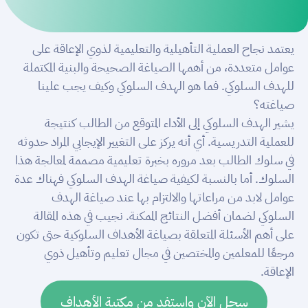
يعتمد نجاح العملية التأهيلية والتعليمية لذوي الإعاقة على
عوامل متعددة، من أهمها الصياغة الصحيحة والبنية المكتملة
للهدف السلوكي. فما هو الهدف السلوكي وكيف يجب علينا
صياغته؟
يشير الهدف السلوكي إلى الأداء المتوقع من الطالب كنتيجة
للعملية التدريسية. أي أنه يركز على التغيير الإيجابي المراد حدوثه
في سلوك الطالب بعد مروره بخبرة تعليمية مصممة لمعالجة هذا
السلوك. أما بالنسبة لكيفية صياغة الهدف السلوكي فهناك عدة
عوامل لابد من مراعاتها والالتزام بها عند صياغة الهدف
السلوكي لضمان أفضل النتائج الممكنة. نجيب في هذه المقالة
على أهم الأسئلة المتعلقة بصياغة الأهداف السلوكية حتى تكون
مرجعًا للمعلمين والمختصين في مجال تعليم وتأهيل ذوي
الإعاقة.
سجل الآن واستفد من مكتبة الأهداف