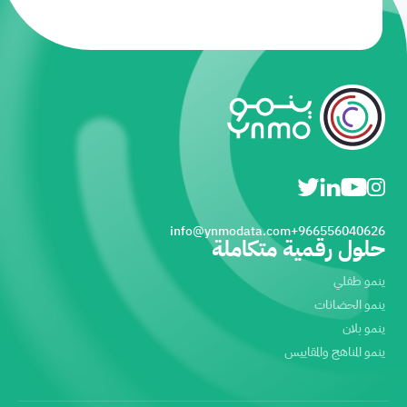
info@ynmodata.com
966556040626+
حلول رقمية متكاملة
ينمو طفلي
ينمو الحضانات
ينمو بلان
ينمو المناهج والمقاييس