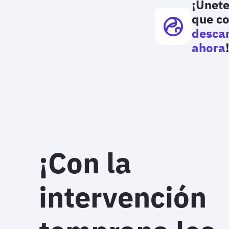
¡Únete
que co
descar
ahora
¡Con la
intervención