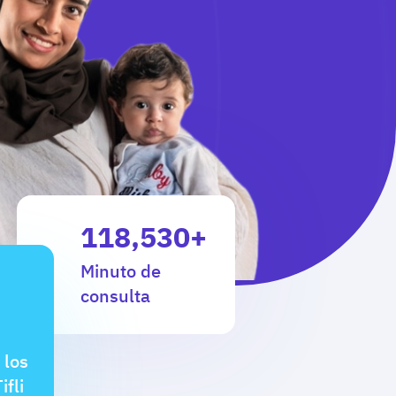
118,530+
Minuto de
consulta
 los
fli