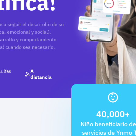
tífica!
 a seguir el desarrollo de su
ica, emocional y social),
sarrollo y comportamiento
ea) cuando sea necesario.
ultas
A
distancia
40,000+
Niño beneficiario de
servicios de Ynmo Ti