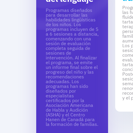
Prog
Programas diseñados
las h
para desarrollar las
fluid
habilidades lingüísticas
tart
de los niños. Los
terap
programas incluyen de 5
pers
a 6 sesiones a distancia,
famil
comenzando con una
aume
sesión de evaluación
Los 
completa seguida de
sesi
sesiones de
come
intervención. Al finalizar
eval
el programa, se emite
tart
un informe final sobre el
conci
progreso del niño y las
Post
recomendaciones
sesi
adecuadas. Los
sema
programas han sido
reno
diseñados por
reco
especialistas
y el
certificados por la
Asociación Americana
de Habla y Audición
(ASHA) y el Centro
Hanen de Canadá para
la formación de familias.