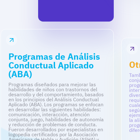
Programas de Análisis
Ot
Conductual Aplicado
(ABA)
Tamb
conj
Programas diseñados para mejorar las
prog
habilidades de niños con trastornos del
inte
desarrollo y del comportamiento, basados
dive
en los principios del Análisis Conductual
requ
Aplicado (ABA). Los programas se enfocan
cual
en desarrollar las siguientes habilidades:
segú
comunicación, interacción, atención
ejem
conjunta, juego, habilidades de autonomía
la a
y reducción de problemas de conducta.
prog
Fueron desarrollados por especialistas en
dife
logopedia certificados por la Asociación
Americana de Habla y Audición (ASHA) y