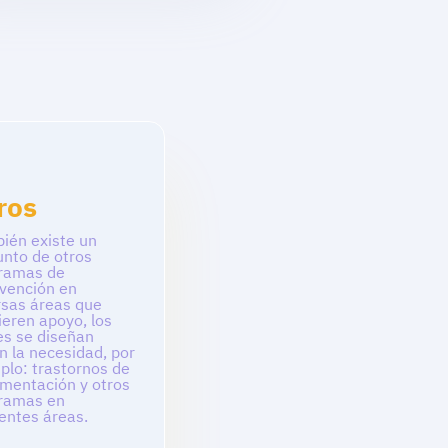
ros
ién existe un
unto de otros
ramas de
rvención en
rsas áreas que
ieren apoyo, los
es se diseñan
n la necesidad, por
plo: trastornos de
limentación y otros
ramas en
rentes áreas.