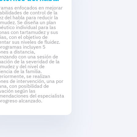
ramas enfocados en mejorar
abilidades de control de la
ez del habla para reducir la
amudez. Se diseña un plan
éutico individual para las
onas con tartamudez y sus
ias, con el objetivo de
ntar sus niveles de fluidez.
programas incluyen 5
ones a distancia,
nzando con una sesión de
uación de la severidad de la
amudez y del nivel de
encia de la familia.
eriormente, se realizan
ones de intervención, una por
na, con posibilidad de
vación según las
mendaciones del especialista
 progreso alcanzado.